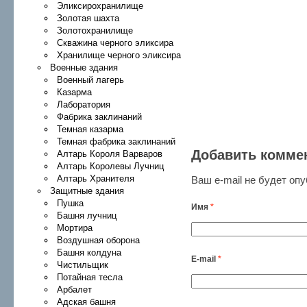
Эликсирохранилище
Золотая шахта
Золотохранилище
Скважина черного эликсира
Хранилище черного эликсира
Военные здания
Военный лагерь
Казарма
Лаборатория
Фабрика заклинаний
Темная казарма
Темная фабрика заклинаний
Добавить комме
Алтарь Короля Варваров
Алтарь Королевы Лучниц
Алтарь Хранителя
Ваш e-mail не будет оп
Защитные здания
Пушка
Имя
*
Башня лучниц
Мортира
Воздушная оборона
Башня колдуна
E-mail
*
Чистильщик
Потайная тесла
Арбалет
Адская башня