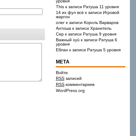
уровня
This
к записи
Ратуша 11 уровня
14 их фул всё
к записи
Игровой
жаргон
олег
к записи
Король Варваров
Антоша
к записи
Хранитель
Сер
к записи
Ратуша 9 уровня
Важный xyū
к записи
Ратуша 6
уровня
Еблан
к записи
Ратуша 5 уровня
МЕТА
Войти
RSS
записей
RSS
комментариев
WordPress.org