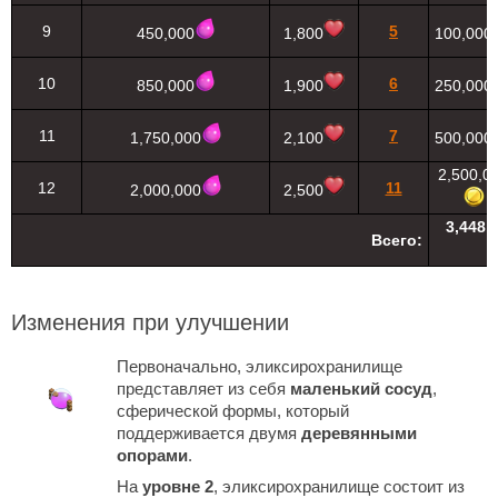
9
5
450,000
1,800
100,000
10
6
850,000
1,900
250,000
11
7
1,750,000
2,100
500,000
2,500,0
12
11
2,000,000
2,500
3,448,
Всего:
Изменения при улучшении
Первоначально, эликсирохранилище
представляет из себя
маленький сосуд
,
сферической формы, который
поддерживается двумя
деревянными
опорами
.
На
уровне 2
, эликсирохранилище состоит из