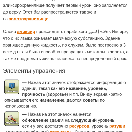
эликсирохранилище получает первый урон, оно заполняется
до верху. Этот баг распространяется так же и
на
золотохранилище
.
Слово
эликсир
происходит от арабского إكسير «Эль Иксир»,
что с их языка означает магическую субстанцию. Здание
хранящее данную жидкость, по слухам, было построено в 3
веке д.н.э. и была способна превращать металлы в золото, а
так же продлевать жизнь человека на неопределенный срок.
Элементы управления
— Нажав этот значок отображается информация о
здании, такая как его
название
,
уровень,
прочность
(здоровье) и т.п. Внизу экрана кратко
описывается его
назначение
, даются
советы
по
использованию.
— Нажав на этот значок начнется
обновление
здания на
следующий
уровень,
если у вас достаточно
ресурсов
, уровень
ратуши
и имеется свободный
строитель
. Когда здание находится