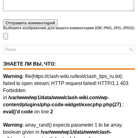
Выберите изображение для вашего комментария (GIF, PNG, JPG, JPEG):
ЗНАЕТЕ ЛИ ВЫ, ЧТО:
Warning
: file(https://clash-wiki.ru/text/clash_tips_ru.txt):
failed to open stream: HTTP request failed! HTTP/1.1 403
Forbidden
in
/var/www/wp1/data/www/clash-wiki.com/wp-
content/plugins/php-code-widget/execphp.php(27) :
eval()'d code
on line
2
Warning
: array_rand() expects parameter 1 to be array,
boolean given in
/var/www/wp1/data/www/clash-