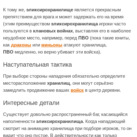
К тому же,
эликсирохранилище
является прекрасным
препятствием для врага и может задержать его на время
(этим преимуществом
эликсирохранилища
игроки часто
пользуются в
клановых войнах
, выставляя его в наиболее
неудобное место, например, перед
ПВО
(пока такие юниты,
как
драконы
или
миньоны
атакуют хранилища,
ПВО
медленно, но верно убивает эти войска).
Наступательная тактика
При выборе стороны нападения обязательно определите
месторасположение
хранилищ
, они могут серьёзно
замедлить продвижение ваших
войск
в центр деревни.
Интересные детали
Существует довольно распространенный баг, касающийся
наполненности
эликсирохранилища
. Когда нападающий
смотрит на анимацию хранилища при подборе игроков, то он
видит что оно пустое. В действительности как только