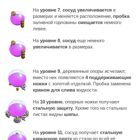
На
уровне 7
,
сосуд увеличивается
в
размерах и меняется расположение,
пробка
заливной горловины
смещается
немного
левее.
На
уровне 8
,
сосуд
еще немного
увеличивается
в размерах.
На
уровне 9
, деревянные опоры исчезают,
вместо них появляются
4 поддерживающие
ножки
с золотой отделкой. Пробка заменена
краном для слива
жидкости.
На
10 уровне
, опорные ножки получают
стальную защиту
. Кроме того на стальных
листах видны
шипы
.
На
уровне 11
, сосуд получает
стальную
каркасную ленту
из стали по всей её