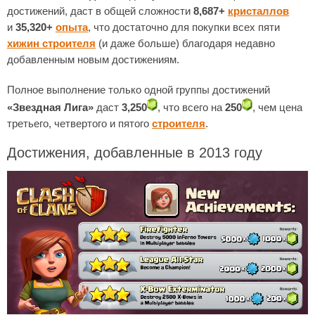
достижений, даст в общей сложности
8,687+
кристаллов
и
35,320+
опыта
, что достаточно для покупки всех пяти
хижин строителя
(и даже больше) благодаря недавно
добавленным новым достижениям.
Полное выполнение только одной группы достижений
«Звездная Лига»
даст
3,250
, что всего на
250
, чем цена
третьего, четвертого и пятого
строителя
.
Достижения, добавленные в 2013 году