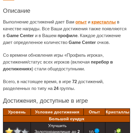
Описание
Выполнение достижений дает Вам
опыт
и
кристаллы
в
качестве награды. Все Ваши достижения также появляются
в
Game Center
и в Вашем
профиле
. Каждое достижение
дает определенное количество
Game Center
очков.
Со времени обновления игры «Профиль игрока»,
достижения/статус всех игроков (включая
перебор в
достижениях
) стали общедоступными.
Всего, в настоящее время, в игре
72
достижений,
разделенных по типу на
24
группы.
Достижения, доступные в игре
Уровень
Условие достижения
Опыт
Кристаллы
Большой сундук
Улучшить
Золотохранилище до
2
10
2