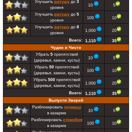
Улучшить
ратушу
до
3
10
5
уровня
Улучшить
ратушу
до
5
100
10
уровня
Улучшить
ратушу
до
8
1,000
20
уровня
Всего:
1,110
35
Чудно и Чисто
Убрать
5
препятствий
10
5
(деревья, камни, кусты)
Убрать
50
препятствий
100
10
(деревья, камни, кусты)
Убрать
500
препятствий
1,000
20
(деревья, камни, кусты)
Всего:
1,110
35
Выпусти Зверей
Разблокировать
лучницу
10
5
в казарме
Разблокировать
стенобоя
100
10
в казарме