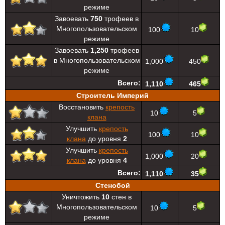
режиме
Завоевать
750
трофеев в
Многопользовательском
100
10
режиме
Завоевать
1,250
трофеев
в Многопользовательском
1,000
450
режиме
Всего:
1,110
465
Строитель Империй
Восстановить
крепость
10
5
клана
Улучшить
крепость
100
10
клана
до уровня
2
Улучшить
крепость
1,000
20
клана
до уровня
4
Всего:
1,110
35
Стенобой
Уничтожить
10
стен в
Многопользовательском
10
5
режиме