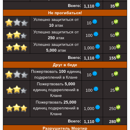
Всего:
1,110
35
Не прогибаться!
Успешно защититься от
10
5
10
атак
Успешно защититься от
100
50
250
атак
Успешно защититься от
1,000
100
5,000
атак
Всего:
1,110
155
Друг в беде
Пожертвовать
100
единиц
10
5
подкреплений в Клане
Пожертвовать
5,000
единиц подкреплений в
100
25
Клане
Пожертвовать
25,000
единиц подкреплений в
1,000
250
Клане
Всего:
1,110
280
Разрушитель Мортир