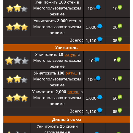
Уничтожить
100
стен в
Многопользовательском
100
10
режиме
Уничтожить
2,000
стен в
Многопользовательском
1,000
20
режиме
Всего:
1,110
35
Унижатель
Уничтожить
10
ратуш
в
Многопользовательском
10
5
режиме
Уничтожить
100
ратуш
в
Многопользовательском
100
10
режиме
Уничтожить
2,000
ратуш
в
Многопользовательском
1,000
50
режиме
Всего:
1,110
65
Дивный союз
Уничтожить
25
хижин
строителей в