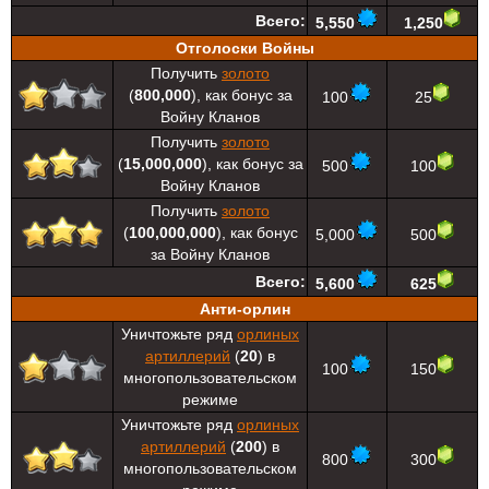
Всего:
5,550
1,250
Отголоски Войны
Получить
золото
(
800,000
), как бонус за
100
25
Войну Кланов
Получить
золото
(
15,000,000
), как бонус за
500
100
Войну Кланов
Получить
золото
(
100,000,000
), как бонус
5,000
500
за Войну Кланов
Всего:
5,600
625
Анти-орлин
Уничтожьте ряд
орлиных
артиллерий
(
20
) в
100
150
многопользовательском
режиме
Уничтожьте ряд
орлиных
артиллерий
(
200
) в
800
300
многопользовательском