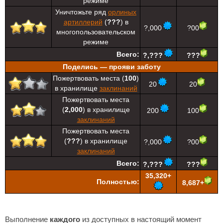
режиме
Уничтожьте ряд
орлиных
артиллерий
(
???
) в
?,000
?00
многопользовательском
режиме
Всего:
?,???
???
Поделись — прояви заботу
Пожертвовать места (
100
)
20
20
в хранилище
заклинаний
Пожертвовать места
(
2,000
) в хранилище
200
100
заклинаний
Пожертвовать места
(
???
) в хранилище
?,000
?00
заклинаний
Всего:
?,???
???
35,320+
Полностью:
8,687+
Выполнение
каждого
из доступных в настоящий момент