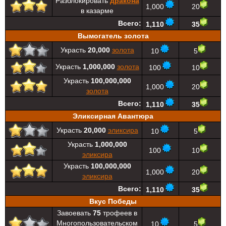
Разблокировать
дракона
1,000
20
в казарме
Всего:
1,110
35
Вымогатель золота
Украсть
20,000
золота
10
5
Украсть
1,000,000
золота
100
10
Украсть
100,000,000
1,000
20
золота
Всего:
1,110
35
Эликсирная Авантюра
Украсть
20,000
эликсира
10
5
Украсть
1,000,000
100
10
эликсира
Украсть
100,000,000
1,000
20
эликсира
Всего:
1,110
35
Вкус Победы
Завоевать
75
трофеев в
Многопользовательском
10
5