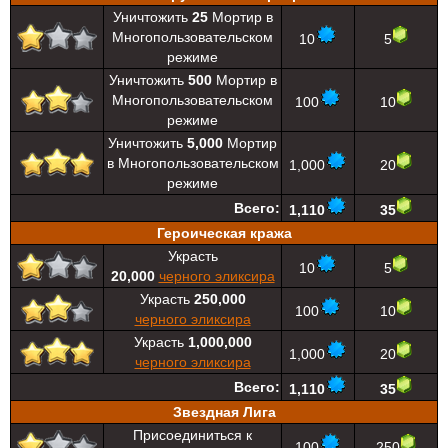
Уничтожить
25
Мортир в
Многопользовательском
10
5
режиме
Уничтожить
500
Мортир в
Многопользовательском
100
10
режиме
Уничтожить
5,000
Мортир
в Многопользовательском
1,000
20
режиме
Всего:
1,110
35
Героическая кража
Украсть
10
5
20,000
черного эликсира
Украсть
250,000
100
10
черного эликсира
Украсть
1,000,000
1,000
20
черного эликсира
Всего:
1,110
35
Звездная Лига
Присоединиться к
100
250