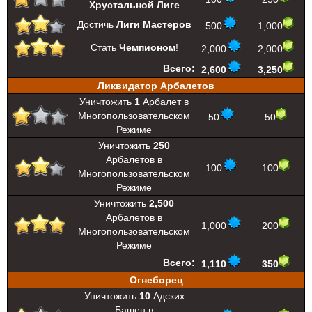
Хрустальной Лиге
Достичь
Лиги Мастеров
500
1,000
Стать
Чемпионом
!
2,000
2,000
Всего:
2,600
3,250
Ликвидатор Арбалетов
Уничтожить
1
Арбалет в
Многопользовательском
50
50
Режиме
Уничтожить
250
Арбалетов в
100
100
Многопользовательском
Режиме
Уничтожить
2,500
Арбалетов в
1,000
200
Многопользовательском
Режиме
Всего:
1,110
350
Огнеборец
Уничтожить
10
Адских
Башен в