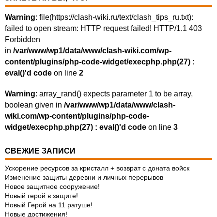
Warning
: file(https://clash-wiki.ru/text/clash_tips_ru.txt):
failed to open stream: HTTP request failed! HTTP/1.1 403
Forbidden
in
/var/www/wp1/data/www/clash-wiki.com/wp-
content/plugins/php-code-widget/execphp.php(27) :
eval()'d code
on line
2
Warning
: array_rand() expects parameter 1 to be array,
boolean given in
/var/www/wp1/data/www/clash-
wiki.com/wp-content/plugins/php-code-
widget/execphp.php(27) : eval()'d code
on line
3
СВЕЖИЕ ЗАПИСИ
Ускорение ресурсов за кристалл + возврат с доната войск
Изменение защиты деревни и личных перерывов
Новое защитное сооружение!
Новый герой в защите!
Новый Герой на 11 ратуше!
Новые достижения!